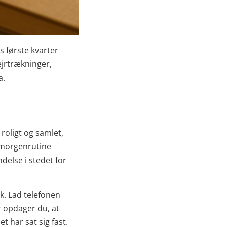
ns første kvarter
ejrtrækninger,
a.
roligt og samlet,
t morgenrutine
delse i stedet for
k. Lad telefonen
er opdager du, at
t har sat sig fast.