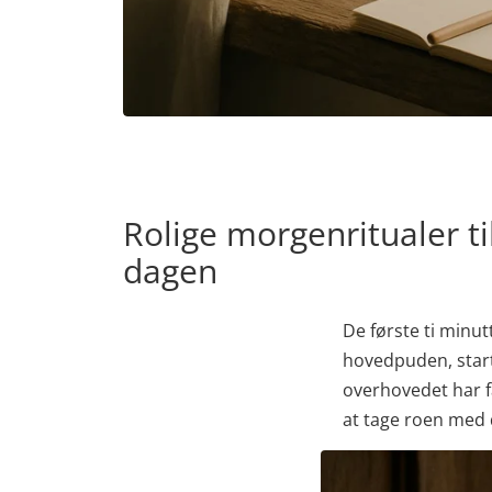
Rolige morgenritualer t
dagen
De første ti minu
hovedpuden, start
overhovedet har f
at tage roen med d