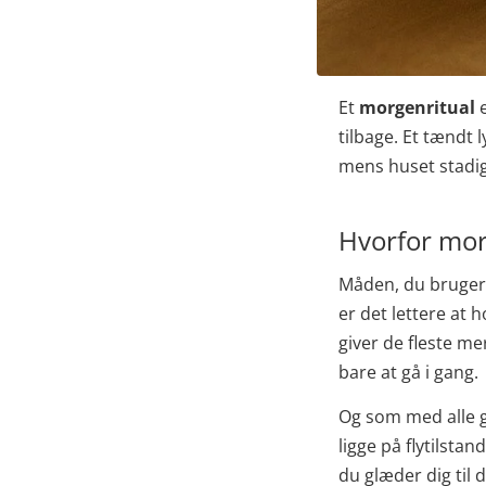
Et
morgenritual
e
tilbage. Et tændt
mens huset stadig e
Hvorfor mor
Måden, du bruger d
er det lettere at 
giver de fleste me
bare at gå i gang.
Og som med alle g
ligge på flytilsta
du glæder dig til d