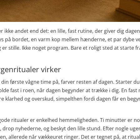
r ikke andet end det: en lille, fast rutine, der giver dig dage
 lys på bordet, en varm kop mellem hænderne, et par dybe v
r stille. Ikke noget program. Bare et roligt sted at starte fr
genritualer virker
in første vågne time på, farver resten af dagen. Starter du 
holde fast i roen, når dagen begynder at trække i dig. En fas
re klarhed og overskud, simpelthen fordi dagen får en begyn
ode ritualer er enkelhed hemmeligheden. Ti minutter er no
nd, drop nyhederne, og beskyt den lille stund. Efter nogle ug
en, allerede når vækkeuret ringer. Det er tegnet på, at rituale