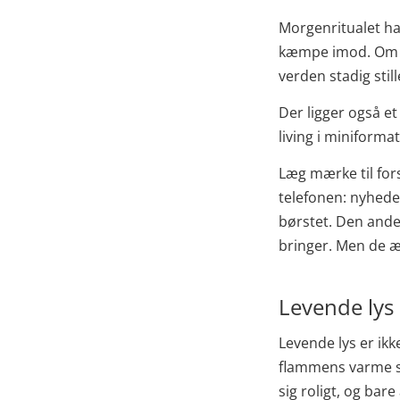
Morgenritualet har 
kæmpe imod. Om a
verden stadig still
Der ligger også et
living i miniforma
Læg mærke til for
telefonen: nyhede
børstet. Den ande
bringer. Men de 
Levende lys
Levende lys er ikk
flammens varme sk
sig roligt, og bar