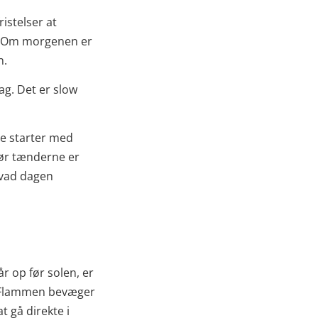
ristelser at
. Om morgenen er
n.
ag. Det er slow
ne starter med
før tænderne er
hvad dagen
r op før solen, er
. Flammen bevæger
t gå direkte i