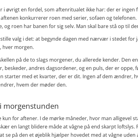
i øvrigt en fordel, som aftenritualet ikke har: der er ingen f
ftenen konkurrerer roen med serier, sofaen og telefonen
e, og roen har banen for sig selv. Man skal bare stå op til de
 stille valg i det: at begynde dagen med nærvær i stedet for j
t, hver morgen.
skellen på de to slags morgener, du allerede kender. Den e
r, beskeder, andres dagsordener, og en puls, der er oppe, 
n starter med et kvarter, der er dit. Ingen af dem ændrer, 
ændrer, hvem der møder den.
 i morgenstunden
e kun for aftener. I de mørke måneder, hvor man alligevel stå
ær en langt blidere måde at vågne på end skarpt loftslys
e at se på den et øjeblik hjælper hovedet med at vågne uden a